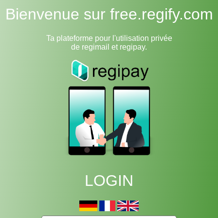
Bienvenue sur free.regify.com
Ta plateforme pour l'utilisation privée
de regimail et regipay.
LOGIN